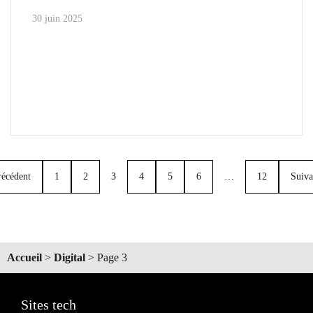
30 juin 2025
récédent
1
2
3
4
5
6
…
12
Suiva
Accueil
>
Digital
>
Page 3
Sites tech