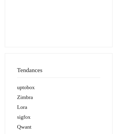
Tendances
uptobox
Zimbra
Lora
sigfox
Qwant