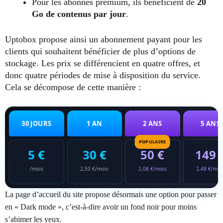
Pour les abonnés premium, ils bénéficient de
20
Go de contenus par jour
.
Uptobox propose ainsi un abonnement payant pour les
clients qui souhaitent bénéficier de plus d’options de
stockage. Les prix se différencient en quatre offres, et
donc quatre périodes de mise à disposition du service.
Cela se décompose de cette manière :
30 JOURS
1 AN
2 ANS
5 ANS
POPULAIRE
5 €
30 €
50 €
149 
/mois
2,50 €/mois
2,08 €/mois
2,48 €/moi
La page d’accueil du site propose désormais une option pour passer
en « Dark mode », c’est-à-dire avoir un fond noir pour moins
s’abimer les yeux.