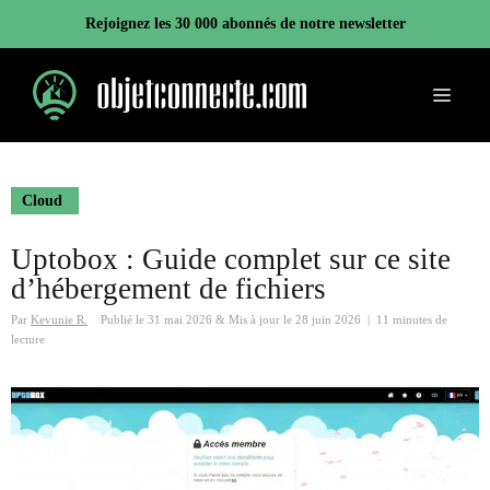
Aller
Rejoignez les 30 000 abonnés de notre newsletter
au
contenu
Menu
Cloud
Uptobox : Guide complet sur ce site
d’hébergement de fichiers
Par
Kevunie R.
Publié le
31 mai 2026
&
Mis à jour le
28 juin 2026
|
11 minutes de
lecture