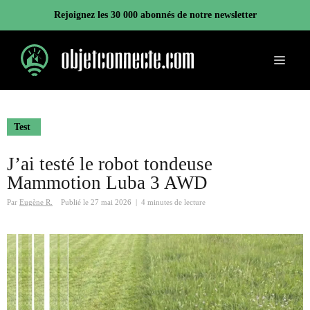
Aller
Rejoignez les 30 000 abonnés de notre newsletter
au
contenu
Menu
Test
J’ai testé le robot tondeuse
Mammotion Luba 3 AWD
Par
Eugène R.
Publié le
27 mai 2026
|
4 minutes de lecture