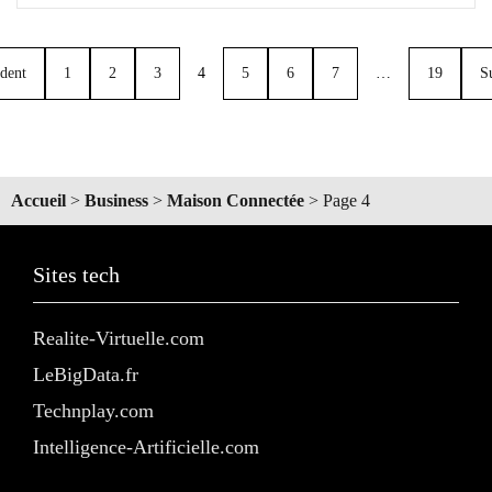
dent
1
2
3
4
5
6
7
…
19
S
Accueil
>
Business
>
Maison Connectée
>
Page 4
Sites tech
Realite-Virtuelle.com
LeBigData.fr
Technplay.com
Intelligence-Artificielle.com