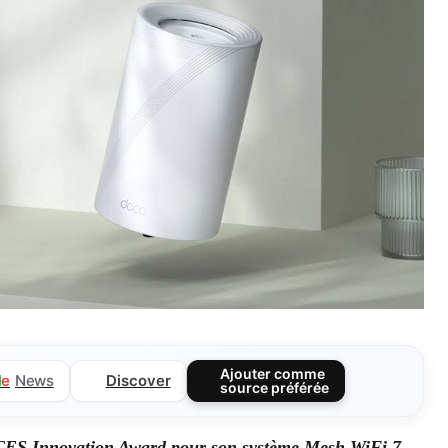
Ajouter comme
Discover
l
e
News
source préférée
CES Innovation Award pour son système Mesh WiFi 7