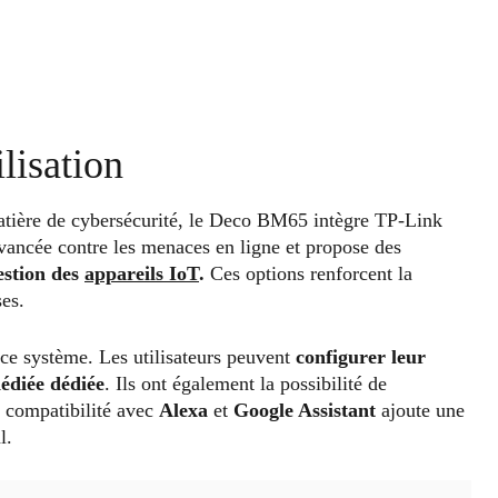
ilisation
atière de cybersécurité, le Deco BM65 intègre TP-Link
vancée contre les menaces en ligne et propose des
estion des
appareils IoT
.
Ces options renforcent la
ses.
e ce système. Les utilisateurs peuvent
configurer leur
dédiée dédiée
. Ils ont également la possibilité de
a compatibilité avec
Alexa
et
Google Assistant
ajoute une
l.