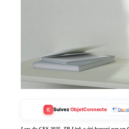
Suivez
ObjetConnecte
G
o
o
g
Lors du CES 2025,
TP-Link
a été honoré par un 