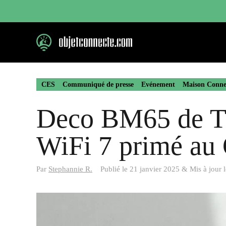
Aller
au
contenu
CES
Communiqué de presse
Evénement
Maison Conne
Deco BM65 de TP
WiFi 7 primé au
Par
Stephannie R.
Publié le
21 janvier 2025
&
Mis à jour 