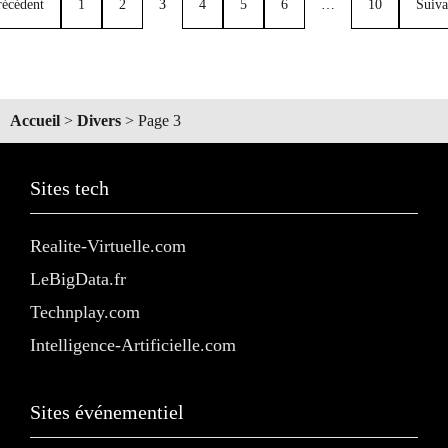
récédent
1
2
3
4
5
6
…
10
Suiva
Accueil
>
Divers
>
Page 3
Sites tech
Realite-Virtuelle.com
LeBigData.fr
Technplay.com
Intelligence-Artificielle.com
Sites événementiel