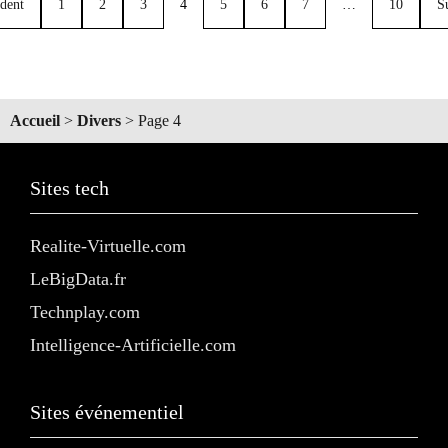
dent
1
2
3
4
5
6
7
…
10
S
Accueil
>
Divers
>
Page 4
Sites tech
Realite-Virtuelle.com
LeBigData.fr
Technplay.com
Intelligence-Artificielle.com
Sites événementiel