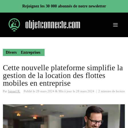
Aller
Rejoignez les 30 000 abonnés de notre newsletter
au
contenu
Menu
Divers
Entreprises
Cette nouvelle plateforme simplifie la
gestion de la location des flottes
mobiles en entreprise
Par
Ismael R.
Publié le
28 mars 2024
&
Mis à jour le
28 mars 2024
|
2 minutes de lecture