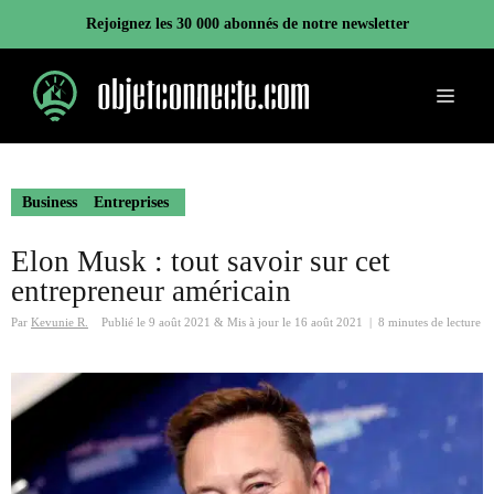
Aller
Rejoignez les 30 000 abonnés de notre newsletter
au
contenu
Menu
Business
Entreprises
Elon Musk : tout savoir sur cet
entrepreneur américain
Par
Kevunie R.
Publié le
9 août 2021
&
Mis à jour le
16 août 2021
|
8 minutes de lecture