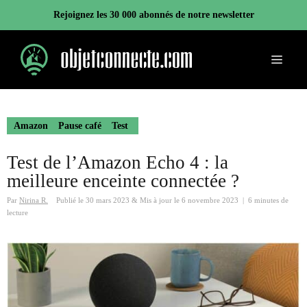
Aller
Rejoignez les 30 000 abonnés de notre newsletter
au
contenu
Menu
Amazon
Pause café
Test
Test de l’Amazon Echo 4 : la
meilleure enceinte connectée ?
Par
Nirina R.
Publié le
30 mars 2023
&
Mis à jour le
6 novembre 2023
|
6 minutes de
lecture