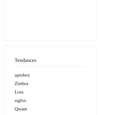
Tendances
uptobox
Zimbra
Lora
sigfox
Qwant