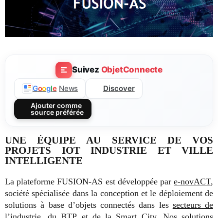
Suivez
ObjetConnecte
Discover
G
o
o
g
l
e
News
Ajouter comme
source préférée
UNE ÉQUIPE AU SERVICE DE VOS
PROJETS IOT INDUSTRIE ET VILLE
INTELLIGENTE
La plateforme FUSION-AS est développée par
e-novACT
,
société spécialisée dans la conception et le déploiement de
solutions à base d’objets connectés dans les
secteurs de
l’industrie, du BTP
et de la
Smart City
. Nos solutions