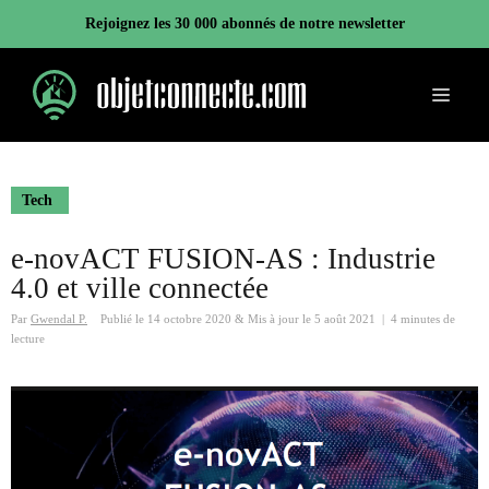
Aller
Rejoignez les 30 000 abonnés de notre newsletter
au
contenu
Menu
Tech
e-novACT FUSION-AS : Industrie
4.0 et ville connectée
Par
Gwendal P.
Publié le
14 octobre 2020
&
Mis à jour le
5 août 2021
|
4 minutes de
lecture