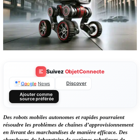
Suivez
ObjetConnecte
Discover
G
o
o
g
l
e
News
Ajouter comme
source préférée
Des robots mobiles autonomes et rapides pourraient
résoudre les problèmes de chaînes d’approvisionnement
en livrant des marchandises de manière efficace. Des
chercheurs du laboratoire de systèmes robotiques de