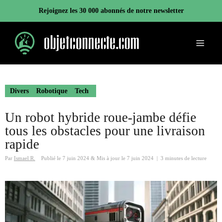
Aller
Rejoignez les 30 000 abonnés de notre newsletter
au
contenu
Menu
Divers
Robotique
Tech
Un robot hybride roue-jambe défie
tous les obstacles pour une livraison
rapide
Par
Ismael R.
Publié le
7 juin 2024
&
Mis à jour le
7 juin 2024
|
3 minutes de lecture