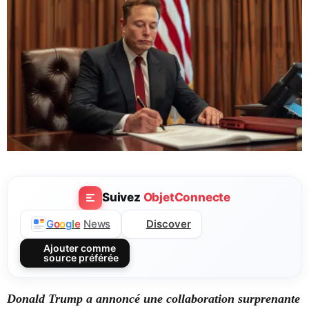
Suivez
ObjetConnecte
Discover
G
o
o
g
l
e
News
Ajouter comme
source préférée
Donald Trump a annoncé une collaboration surprenante