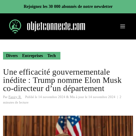
Aller
Rejoignez les 30 000 abonnés de notre newsletter
au
contenu
Menu
Divers
Entreprises
Tech
Une efficacité gouvernementale
inédite : Trump nomme Elon Musk
co-directeur d’un département
Par
Faniry R.
Publié le
14 novembre 2024
&
Mis à jour le
14 novembre 2024
|
2
minutes de lecture