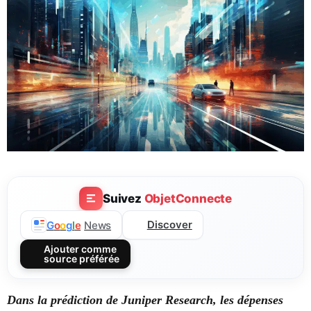
Suivez
ObjetConnecte
Discover
G
o
o
g
l
e
News
Ajouter comme
source préférée
Dans la prédiction de Juniper Research, les dépenses