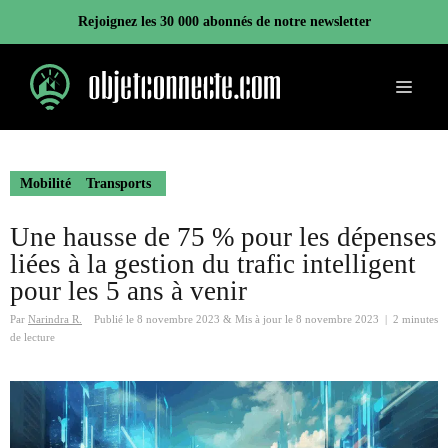
Aller
Rejoignez les 30 000 abonnés de notre newsletter
au
contenu
Menu
Mobilité
Transports
Une hausse de 75 % pour les dépenses
liées à la gestion du trafic intelligent
pour les 5 ans à venir
Par
Narindra R.
Publié le
8 novembre 2023
&
Mis à jour le
8 novembre 2023
|
2 minutes
de lecture