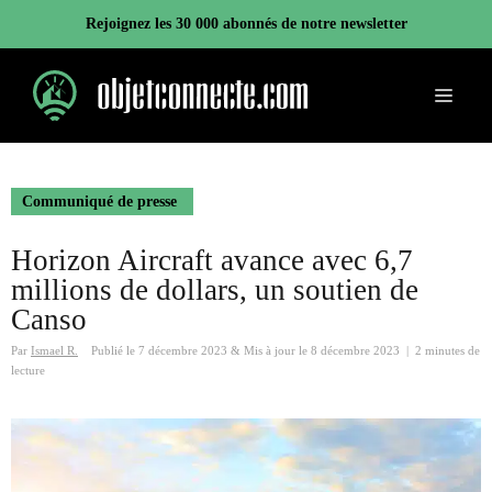
Aller
Rejoignez les 30 000 abonnés de notre newsletter
au
contenu
Menu
Communiqué de presse
Horizon Aircraft avance avec 6,7
millions de dollars, un soutien de
Canso
Par
Ismael R.
Publié le
7 décembre 2023
&
Mis à jour le
8 décembre 2023
|
2 minutes de
lecture