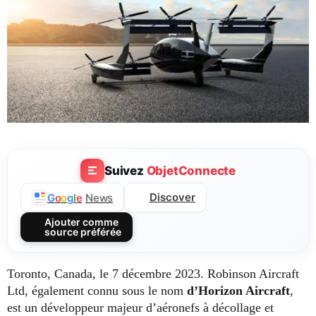
Suivez
ObjetConnecte
Discover
G
o
o
g
l
e
News
Ajouter comme
source préférée
Toronto, Canada, le 7 décembre 2023. Robinson Aircraft
Ltd, également connu sous le nom
d’Horizon Aircraft
,
est un développeur majeur d’aéronefs à décollage et