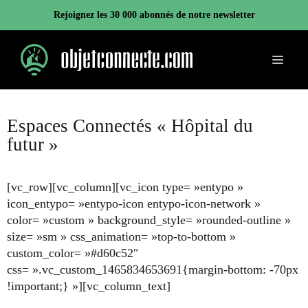
Aller
Rejoignez les 30 000 abonnés de notre newsletter
au
contenu
Menu
Espaces Connectés « Hôpital du
futur »
[vc_row][vc_column][vc_icon type= »entypo »
icon_entypo= »entypo-icon entypo-icon-network »
color= »custom » background_style= »rounded-outline »
size= »sm » css_animation= »top-to-bottom »
custom_color= »#d60c52″
css= ».vc_custom_1465834653691{margin-bottom: -70px
!important;} »][vc_column_text]