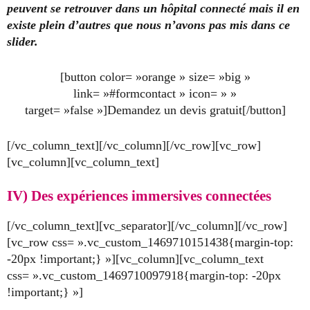
peuvent se retrouver dans un hôpital connecté mais il en
existe plein d’autres que nous n’avons pas mis dans ce
slider.
[button color= »orange » size= »big »
link= »#formcontact » icon= » »
target= »false »]Demandez un devis gratuit[/button]
[/vc_column_text][/vc_column][/vc_row][vc_row]
[vc_column][vc_column_text]
IV) Des expériences immersives connectées
[/vc_column_text][vc_separator][/vc_column][/vc_row]
[vc_row css= ».vc_custom_1469710151438{margin-top:
-20px !important;} »][vc_column][vc_column_text
css= ».vc_custom_1469710097918{margin-top: -20px
!important;} »]