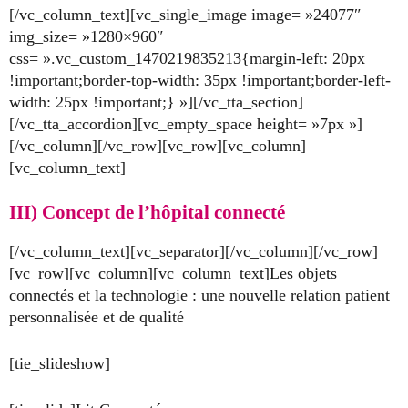
[/vc_column_text][vc_single_image image= »24077″
img_size= »1280×960″
css= ».vc_custom_1470219835213{margin-left: 20px
!important;border-top-width: 35px !important;border-left-
width: 25px !important;} »][/vc_tta_section]
[/vc_tta_accordion][vc_empty_space height= »7px »]
[/vc_column][/vc_row][vc_row][vc_column]
[vc_column_text]
III) Concept de l’hôpital connecté
[/vc_column_text][vc_separator][/vc_column][/vc_row]
[vc_row][vc_column][vc_column_text]Les objets
connectés et la technologie : une nouvelle relation patient
personnalisée et de qualité
[tie_slideshow]