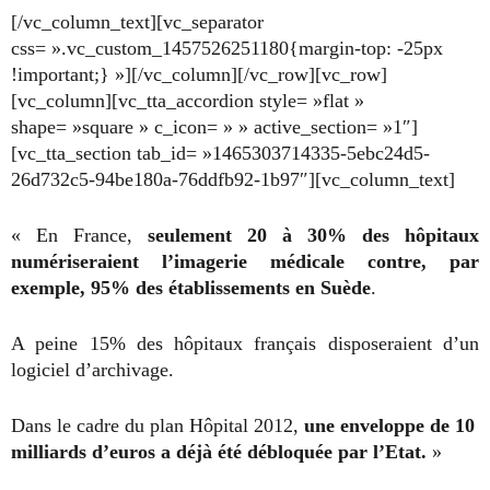
[/vc_column_text][vc_separator
css= ».vc_custom_1457526251180{margin-top: -25px
!important;} »][/vc_column][/vc_row][vc_row]
[vc_column][vc_tta_accordion style= »flat »
shape= »square » c_icon= » » active_section= »1″]
[vc_tta_section tab_id= »1465303714335-5ebc24d5-
26d732c5-94be180a-76ddfb92-1b97″][vc_column_text]
« En France,
seulement 20 à 30% des hôpitaux
numériseraient l’imagerie médicale contre, par
exemple, 95% des établissements en Suède
.
A peine 15% des hôpitaux français disposeraient d’un
logiciel d’archivage.
Dans le cadre du plan Hôpital 2012,
une enveloppe de 10
milliards d’euros a déjà été débloquée par l’Etat.
»