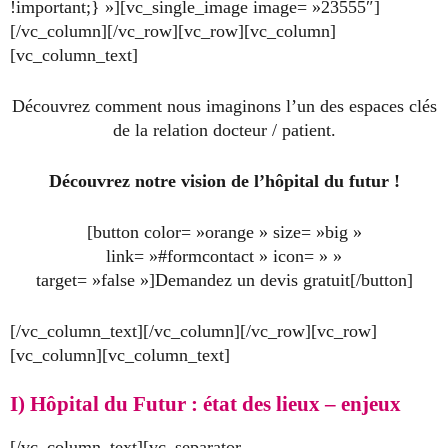
!important;} »][vc_single_image image= »23555″]
[/vc_column][/vc_row][vc_row][vc_column]
[vc_column_text]
Découvrez comment nous imaginons l’un des espaces clés
de la relation docteur / patient.
Découvrez notre vision de l’hôpital du futur !
[button color= »orange » size= »big »
link= »#formcontact » icon= » »
target= »false »]Demandez un devis gratuit[/button]
[/vc_column_text][/vc_column][/vc_row][vc_row]
[vc_column][vc_column_text]
I) Hôpital du Futur : état des lieux – enjeux
[/vc_column_text][vc_separator