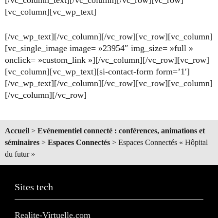
[vc_column][vc_wp_text]
[/vc_wp_text][/vc_column][/vc_row][vc_row][vc_column]
[vc_single_image image= »23954″ img_size= »full »
onclick= »custom_link »][/vc_column][/vc_row][vc_row]
[vc_column][vc_wp_text][si-contact-form form=’1′]
[/vc_wp_text][/vc_column][/vc_row][vc_row][vc_column]
[/vc_column][/vc_row]
Accueil
>
Evénementiel connecté : conférences, animations et
séminaires
>
Espaces Connectés
>
Espaces Connectés « Hôpital
du futur »
Sites tech
Realite-Virtuelle.com