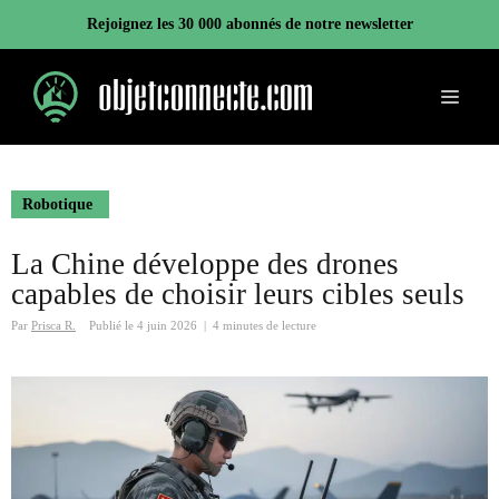
Aller
Rejoignez les 30 000 abonnés de notre newsletter
au
contenu
Menu
Robotique
La Chine développe des drones
capables de choisir leurs cibles seuls
Par
Prisca R.
Publié le
4 juin 2026
|
4 minutes de lecture