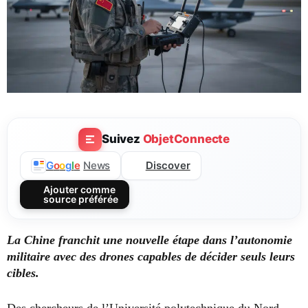
Suivez
ObjetConnecte
Discover
G
o
o
g
l
e
News
Ajouter comme
source préférée
La Chine franchit une nouvelle étape dans l’autonomie
militaire avec des drones capables de décider seuls leurs
cibles.
Des chercheurs de l’Université polytechnique du Nord-