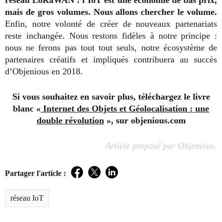
réseau LoRaWAN : l’IoT est une économie de bas prix,
mais de gros volumes. Nous allons chercher le volume.
Enfin, notre volonté de créer de nouveaux partenariats
reste inchangée. Nous restons fidèles à notre principe :
nous ne ferons pas tout tout seuls, notre écosystème de
partenaires créatifs et impliqués contribuera au succès
d’Objenious en 2018.
Si vous souhaitez en savoir plus, téléchargez le livre
blanc «
Internet des Objets et Géolocalisation : une
double révolution
», sur objenious.com
Article proposé par Objenious.
Partager l'article :
Facebook
Twitter
LinkedIn
réseau IoT