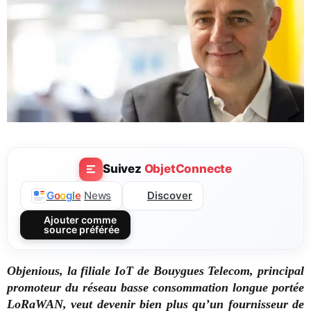
Suivez
ObjetConnecte
Discover
G
o
o
g
l
e
News
Ajouter comme
source préférée
Objenious, la filiale IoT de Bouygues Telecom, principal
promoteur du réseau basse consommation longue portée
LoRaWAN, veut devenir bien plus qu’un fournisseur de