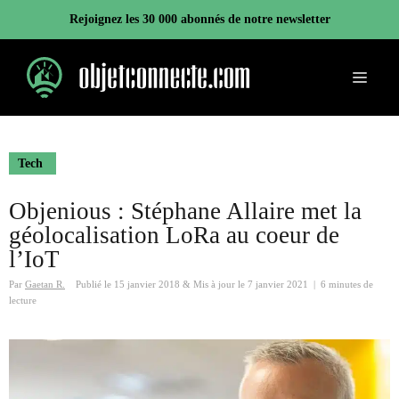
Aller
Rejoignez les 30 000 abonnés de notre newsletter
au
contenu
Menu
Tech
Objenious : Stéphane Allaire met la
géolocalisation LoRa au coeur de
l’IoT
Par
Gaetan R.
Publié le
15 janvier 2018
&
Mis à jour le
7 janvier 2021
|
6 minutes de
lecture