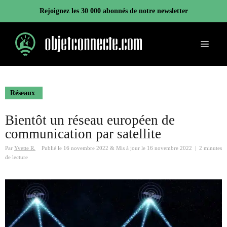
Aller
Rejoignez les 30 000 abonnés de notre newsletter
au
contenu
Menu
Réseaux
Bientôt un réseau européen de
communication par satellite
Par
Yvette R.
Publié le
16 novembre 2022
&
Mis à jour le
16 novembre 2022
|
2 minutes
de lecture