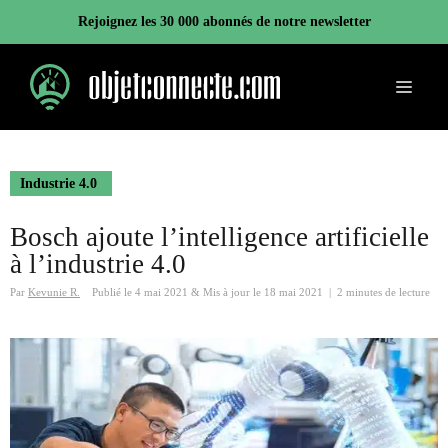
Aller
Rejoignez les 30 000 abonnés de notre newsletter
au
contenu
Menu
Industrie 4.0
Bosch ajoute l’intelligence artificielle
à l’industrie 4.0
Par
Kevunie R.
Publié le
4 mai 2021
&
Mis à jour le
18 mai 2021
|
2 minutes de lecture