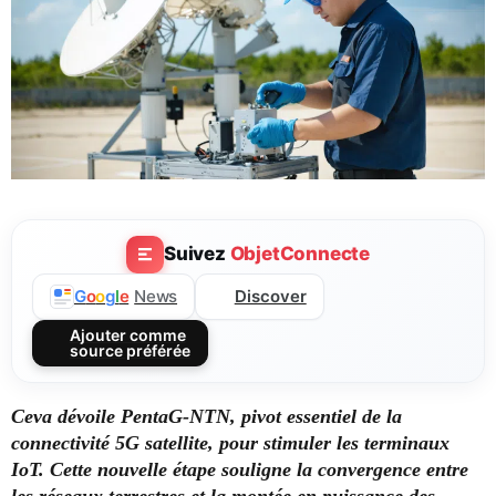
Suivez
ObjetConnecte
Discover
G
o
o
g
l
e
News
Ajouter comme
source préférée
Ceva dévoile PentaG-NTN, pivot essentiel de la
connectivité 5G satellite, pour stimuler les terminaux
IoT.
Cette nouvelle étape souligne la convergence entre
les réseaux terrestres et la montée en puissance des