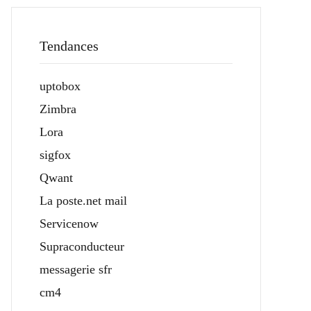
Tendances
uptobox
Zimbra
Lora
sigfox
Qwant
La poste.net mail
Servicenow
Supraconducteur
messagerie sfr
cm4