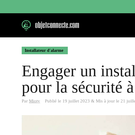
Aller
au
contenu
Installateur d'alarme
Engager un insta
pour la sécurité 
Par
Mioty
Publié le
19 juillet 2023
&
Mis à jour le
21 juil