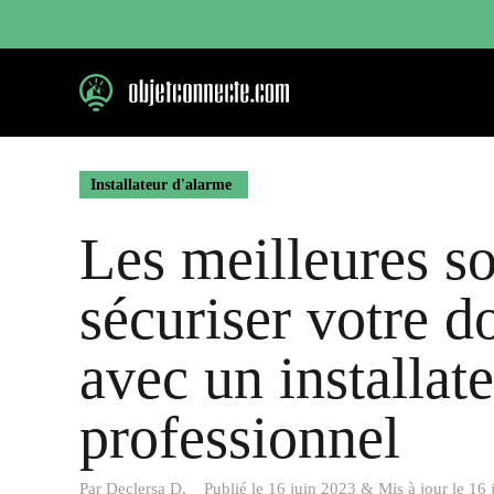
Aller
au
contenu
Installateur d'alarme
Les meilleures so
sécuriser votre d
avec un installat
professionnel
Par
Declersa D.
Publié le
16 juin 2023
&
Mis à jour le
16 