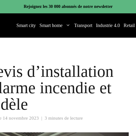
Rejoignez les 30 000 abonnés de notre newsletter
Smart city
Smart home
Transport
Industrie 4.0
Retail
is d’installation
larme incendie et
odèle
le
14 novembre 2023
|
3 minutes de lecture