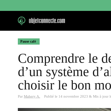
Aller
au
contenu
Pause café
Comprendre le dev
d’un système d’a
choisir le bon m
Par
Mahery A.
Publié le
14 novembre 2023
&
Mis à jour 