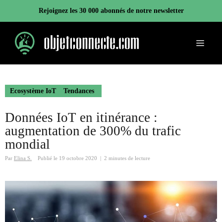
Aller
Rejoignez les 30 000 abonnés de notre newsletter
au
contenu
Menu
Ecosystème IoT
Tendances
Données IoT en itinérance :
augmentation de 300% du trafic
mondial
Par
Elina S.
Publié le
19 octobre 2020
|
2 minutes de lecture