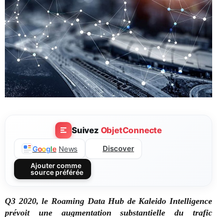
Suivez
ObjetConnecte
Discover
G
o
o
g
l
e
News
Ajouter comme
source préférée
Q3 2020, le Roaming Data Hub de Kaleido Intelligence
prévoit une augmentation substantielle du trafic