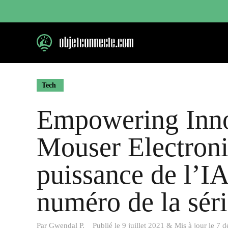
Aller
au
contenu
Tech
Empowering Inno
Mouser Electroni
puissance de l’IA
numéro de la séri
Par
Gwendal P.
Publié le
9 juillet 2021
&
Mis à jour le
7 d