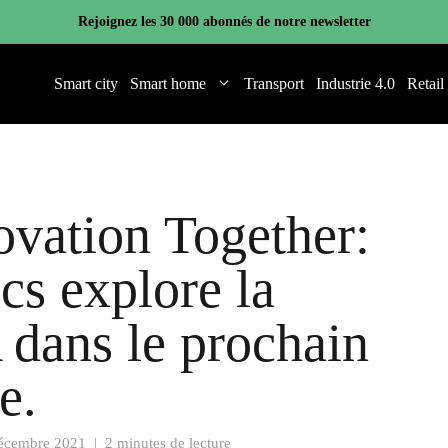
Rejoignez les 30 000 abonnés de notre newsletter
Smart city
Smart home
Transport
Industrie 4.0
Retail
vation Together:
cs explore la
 dans le prochain
e.
écembre 2021
|
2 minutes de lecture