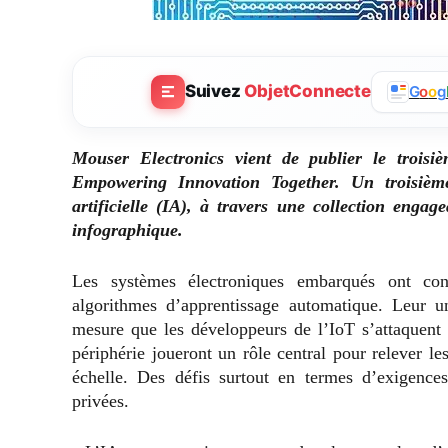
Suivez
ObjetConnecte
G
o
o
g
Mouser Electronics vient de publier le trois
Empowering Innovation Together. Un troisième
artificielle (IA), à travers une collection engag
infographique.
Les systèmes électroniques embarqués ont con
algorithmes d’apprentissage automatique. Leur 
mesure que les développeurs de l’IoT s’attaquen
périphérie joueront un rôle central pour relever l
échelle. Des défis surtout en termes d’exigences
privées.