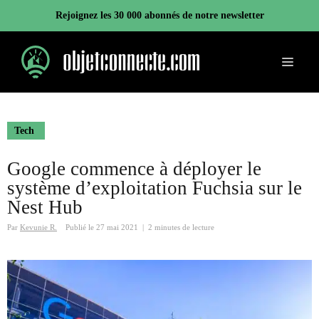
Aller
Rejoignez les 30 000 abonnés de notre newsletter
au
contenu
Menu
Tech
Google commence à déployer le
système d’exploitation Fuchsia sur le
Nest Hub
Par
Kevunie R.
Publié le
27 mai 2021
|
2 minutes de lecture