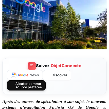
Suivez
ObjetConnecte
Discover
G
o
o
g
l
e
News
Ajouter comme
source préférée
Après des années de spéculation à son sujet, le nouveau
système d’exploitation Fuchsia OS de Google va