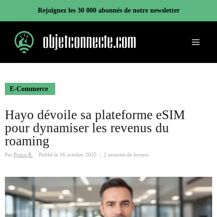
Aller
Rejoignez les 30 000 abonnés de notre newsletter
au
contenu
Menu
E-Commerce
Hayo dévoile sa plateforme eSIM
pour dynamiser les revenus du
roaming
Par
Prisca R.
Publié le
16 octobre 2025
|
2 minutes de lecture