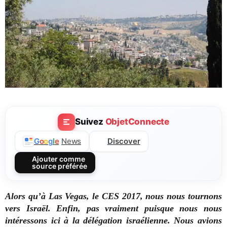
Suivez
ObjetConnecte
Discover
G
o
o
g
l
e
News
Ajouter comme
source préférée
Alors qu’à Las Vegas, le CES 2017, nous nous tournons
vers Israël. Enfin, pas vraiment puisque nous nous
intéressons ici à la délégation israélienne. Nous avions