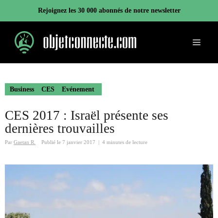
Aller
Rejoignez les 30 000 abonnés de notre newsletter
au
contenu
Menu
Business
CES
Evénement
CES 2017 : Israël présente ses
dernières trouvailles
Par
Gaetan R.
Publié le
7 janvier 2017
|
4 minutes de lecture