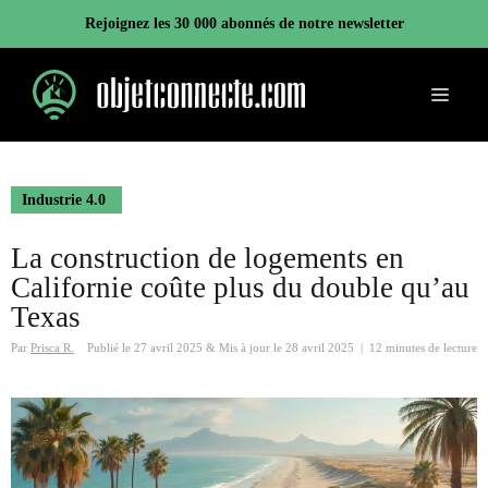
Aller
Rejoignez les 30 000 abonnés de notre newsletter
au
contenu
Menu
Industrie 4.0
La construction de logements en
Californie coûte plus du double qu’au
Texas
Par
Prisca R.
Publié le
27 avril 2025
&
Mis à jour le
28 avril 2025
|
12 minutes de lecture