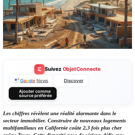
Suivez
ObjetConnecte
Discover
G
o
o
g
l
e
News
Ajouter comme
source préférée
Les chiffres révèlent une réalité alarmante dans le
secteur immobilier.
Construire de nouveaux logements
multifamiliaux en Californie coûte 2,3 fois plus cher
qu’au Texas.
Cette disparité pose de sérieux défis aux