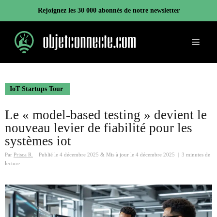
Aller
Rejoignez les 30 000 abonnés de notre newsletter
au
contenu
Menu
IoT Startups Tour
Le « model-based testing » devient le
nouveau levier de fiabilité pour les
systèmes iot
Par
Prisca R.
Publié le
4 décembre 2025
&
Mis à jour le
4 décembre 2025
|
3 minutes de
lecture