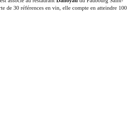
est associé au restaurant
Dalloyau
du Faubourg Saint-
te de 30 références en vin, elle compte en atteindre 100