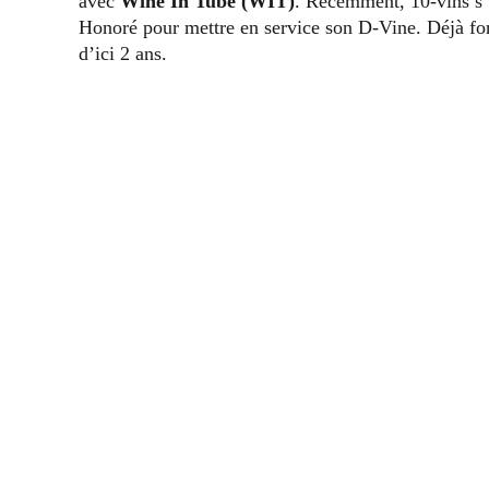
avec
Wine In Tube (WIT)
. Récemment, 10-vins s’
Honoré pour mettre en service son D-Vine. Déjà for
d’ici 2 ans.