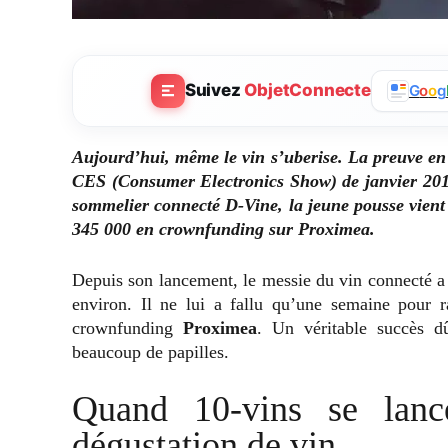
Suivez
ObjetConnecte
G
o
o
g
Aujourd’hui, même le vin s’uberise. La preuve en e
CES (Consumer Electronics Show) de janvier 2015
sommelier connecté D-Vine, la jeune pousse vient 
345 000 en crownfunding sur Proximea.
Depuis son lancement, le messie du vin connecté a
environ. Il ne lui a fallu qu’une semaine pour 
crownfunding
Proximea
. Un véritable succès d
beaucoup de papilles.
Quand 10-vins se lance
dégustation de vin