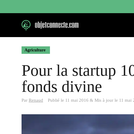
Aller
au
contenu
Agriculture
Pour la startup 1
fonds divine
Par
Renaud
Publié le
11 mai 2016
&
Mis à jour le
11 mai 