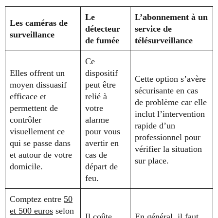
Le
L’abonnement à un
Les caméras de
détecteur
service de
surveillance
de fumée
télésurveillance
Ce
Elles offrent un
dispositif
Cette option s’avère
moyen dissuasif
peut être
sécurisante en cas
efficace et
relié à
de problème car elle
permettent de
votre
inclut l’intervention
contrôler
alarme
rapide d’un
visuellement ce
pour vous
professionnel pour
qui se passe dans
avertir en
vérifier la situation
et autour de votre
cas de
sur place.
domicile.
départ de
feu.
Comptez entre
50
et 500 euros
selon
Il coûte
En général, il faut