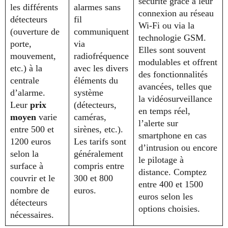
sécurité grâce à leur
les différents
alarmes sans
connexion au réseau
détecteurs
fil
Wi-Fi ou via la
(ouverture de
communiquent
technologie GSM.
porte,
via
Elles sont souvent
mouvement,
radiofréquence
modulables et offrent
etc.) à la
avec les divers
des fonctionnalités
centrale
éléments du
avancées, telles que
d’alarme.
système
la vidéosurveillance
Leur
prix
(détecteurs,
en temps réel,
moyen
varie
caméras,
l’alerte sur
entre 500 et
sirènes, etc.).
smartphone en cas
1200 euros
Les tarifs sont
d’intrusion ou encore
selon la
généralement
le pilotage à
surface à
compris entre
distance. Comptez
couvrir et le
300 et 800
entre 400 et 1500
nombre de
euros.
euros selon les
détecteurs
options choisies.
nécessaires.