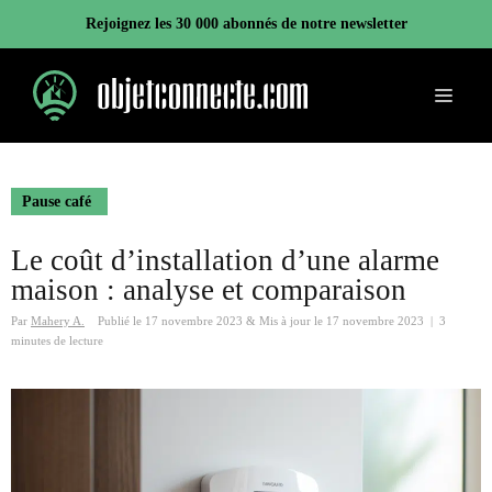
Aller
Rejoignez les 30 000 abonnés de notre newsletter
au
contenu
Menu
Pause café
Le coût d’installation d’une alarme
maison : analyse et comparaison
Par
Mahery A.
Publié le
17 novembre 2023
&
Mis à jour le
17 novembre 2023
|
3
minutes de lecture