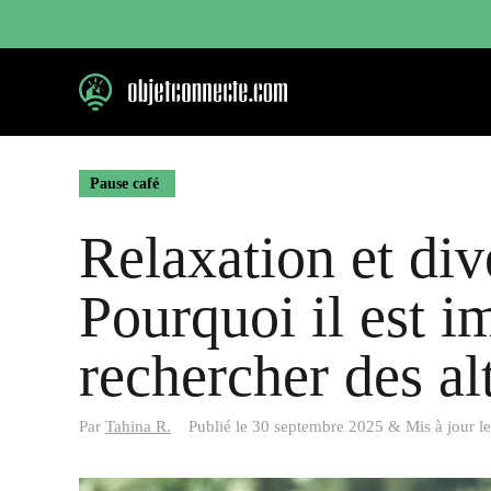
Aller
au
contenu
Pause café
Relaxation et div
Pourquoi il est i
rechercher des al
Par
Tahina R.
Publié le
30 septembre 2025
&
Mis à jour l