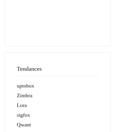
Tendances
uptobox
Zimbra
Lora
sigfox
Qwant