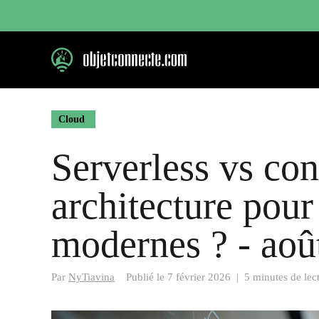
Aller
au
contenu
Cloud
Serverless vs con
architecture pour
modernes ? - aoû
Par
NyTiavina
Publié le
7 février 2026
|
5 minutes de lec