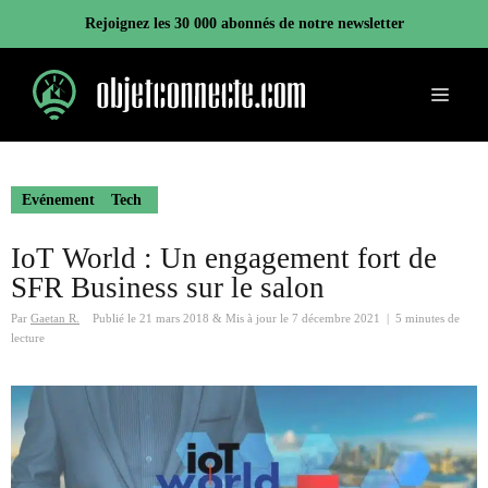
Aller
Rejoignez les 30 000 abonnés de notre newsletter
au
contenu
Menu
Evénement
Tech
IoT World : Un engagement fort de
SFR Business sur le salon
Par
Gaetan R.
Publié le
21 mars 2018
&
Mis à jour le
7 décembre 2021
|
5 minutes de
lecture