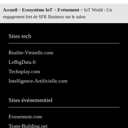
Accueil
>
Ecosystème IoT
>
Evénement
>
IoT World : Un
engagement fort de SFR Business sur le salon
Sites tech
Realite-Virtuelle.com
LeBigData.fr
Technplay.com
Intelligence-Artificielle.com
Sites événementiel
Evenement.com
Team-Building.net