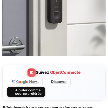
Suivez
ObjetConnecte
Discover
G
o
o
g
l
e
News
Ajouter comme
source préférée
Blink franchit un nouveau cap technique avec ses