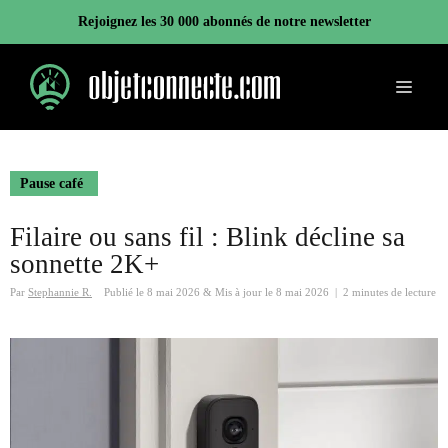
Aller
Rejoignez les 30 000 abonnés de notre newsletter
au
contenu
Menu
Pause café
Filaire ou sans fil : Blink décline sa
sonnette 2K+
Par
Stephannie R.
Publié le
8 mai 2026
&
Mis à jour le
8 mai 2026
|
2 minutes de lecture