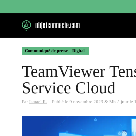
Aller
au
contenu
Communiqué de presse
Digital
TeamViewer Tens
Service Cloud
Par
Ismael R.
Publié le
9 novembre 2023
&
Mis à jour le