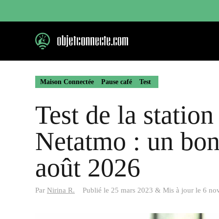
Aller
au
contenu
Maison Connectée
Pause café
Test
Test de la statio
Netatmo : un bon
août 2026
Par
Nirina R.
Publié le
25 mars 2023
&
Mis à jour le
6 no