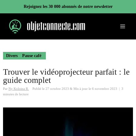
Aller
Rejoignez les 30 000 abonnés de notre newsletter
au
contenu
Menu
Divers
Pause café
Trouver le vidéoprojecteur parfait : le
guide complet
Par
Ny Koloina R.
Publié le
27 octobre 2023
&
Mis à jour le
6 novembre 2023
|
3
minutes de lecture