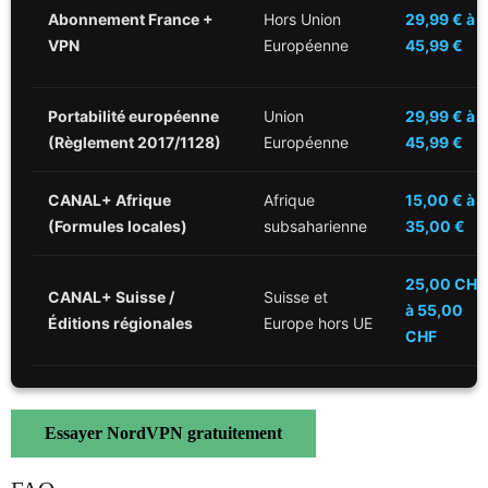
Abonnement France +
Hors Union
29,99 € à
VPN
Européenne
45,99 €
Portabilité européenne
Union
29,99 € à
(Règlement 2017/1128)
Européenne
45,99 €
CANAL+ Afrique
Afrique
15,00 € à
(Formules locales)
subsaharienne
35,00 €
25,00 CHF
CANAL+ Suisse /
Suisse et
à 55,00
Éditions régionales
Europe hors UE
CHF
Essayer NordVPN gratuitement