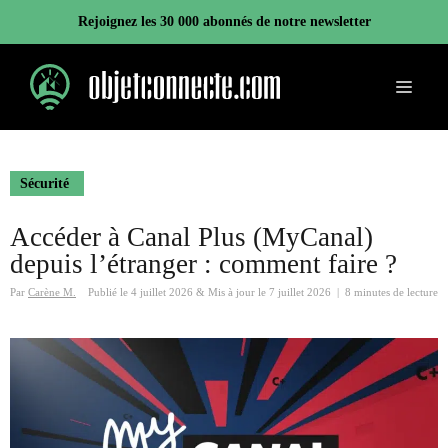
Aller
Rejoignez les 30 000 abonnés de notre newsletter
au
contenu
Menu
Sécurité
Accéder à Canal Plus (MyCanal)
depuis l’étranger : comment faire ?
Par
Carène M.
Publié le
4 juillet 2026
&
Mis à jour le
7 juillet 2026
|
8 minutes de lecture