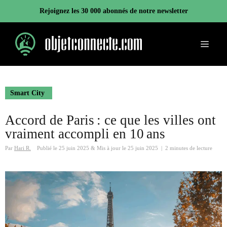
Aller
Rejoignez les 30 000 abonnés de notre newsletter
au
contenu
Menu
Smart City
Accord de Paris : ce que les villes ont
vraiment accompli en 10 ans
Par
Hari R.
Publié le
25 juin 2025
&
Mis à jour le
25 juin 2025
|
2 minutes de lecture