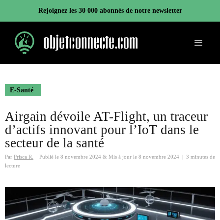
Aller
Rejoignez les 30 000 abonnés de notre newsletter
au
contenu
Menu
E-Santé
Airgain dévoile AT-Flight, un traceur
d’actifs innovant pour l’IoT dans le
secteur de la santé
Par
Prisca R.
Publié le
8 novembre 2024
&
Mis à jour le
8 novembre 2024
|
3 minutes de
lecture