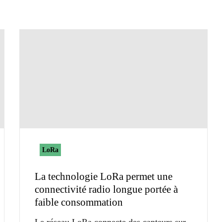
LoRa
La technologie LoRa permet une
connectivité radio longue portée à
faible consommation
Le réseau LoRa connecte des capteurs sur