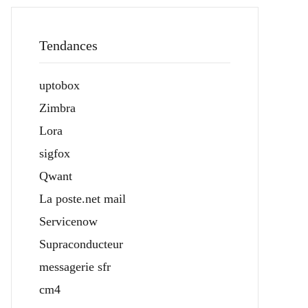
Tendances
uptobox
Zimbra
Lora
sigfox
Qwant
La poste.net mail
Servicenow
Supraconducteur
messagerie sfr
cm4