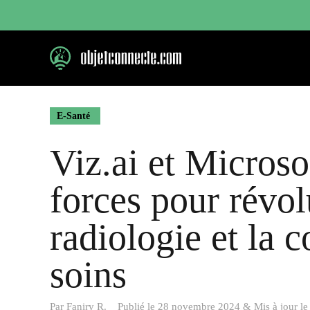
Aller
au
contenu
E-Santé
Viz.ai et Microso
forces pour révol
radiologie et la 
soins
Par
Faniry R.
Publié le
28 novembre 2024
&
Mis à jour l