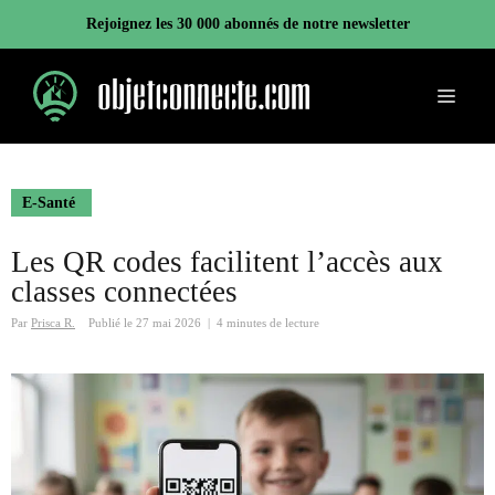
Aller
Rejoignez les 30 000 abonnés de notre newsletter
au
contenu
Menu
E-Santé
Les QR codes facilitent l’accès aux
classes connectées
Par
Prisca R.
Publié le
27 mai 2026
|
4 minutes de lecture