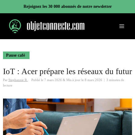
Aller
Rejoignez les 30 000 abonnés de notre newsletter
au
contenu
Menu
Pause café
IoT : Acer prépare les réseaux du futur
Par
Stephannie R.
Publié le
7 mars 2026
&
Mis à jour le
8 mars 2026
|
3 minutes de
lecture